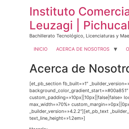
Ir
Instituto Comerci
al
contenido
Leuzagi | Pichuca
Bachillerato Tecnológico, Licenciaturas y Mae
INICIO
ACERCA DE NOSOTROS
O
Acerca de Nosotr
[et_pb_section fb_built=»1″ _builder_versio
background_color_gradient_start=»#00a851″
custom_padding=»10px||10px||false|false» lo
max_width=»70%» custom_margin=»0px||0px||f
_builder_version=»4.2.2″][et_pb_text _builde
text_line_height=»1.2em»]