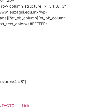
#00142b»
row column_structure=»1_3,1_3,1_3″
//www.leuzagui.edu.mx/wp-
mage][/et_pb_column][et_pb_column
 text_text_color=»#FFFFFF»
rsion=»4.4.8″]
NTACTO
Links