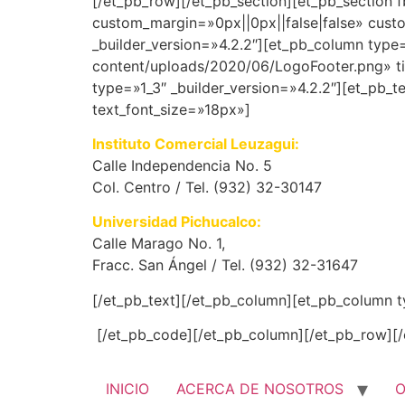
[/et_pb_row][/et_pb_section][et_pb_section 
custom_margin=»0px||0px||false|false» custo
_builder_version=»4.2.2″][et_pb_column type
content/uploads/2020/06/LogoFooter.png» ti
type=»1_3″ _builder_version=»4.2.2″][et_pb_t
text_font_size=»18px»]
Instituto Comercial Leuzagui:
Calle Independencia No. 5
Col. Centro / Tel. (932) 32-30147
Universidad Pichucalco:
Calle Marago No. 1,
Fracc. San Ángel / Tel. (932) 32-31647
[/et_pb_text][/et_pb_column][et_pb_column ty
[/et_pb_code][/et_pb_column][/et_pb_row][/
INICIO
ACERCA DE NOSOTROS
O