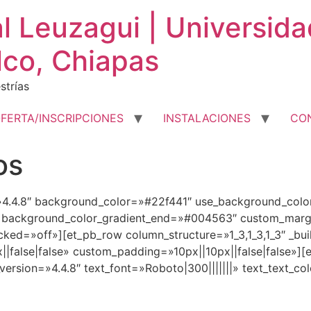
al Leuzagui | Universid
lco, Chiapas
strías
FERTA/INSCRIPCIONES
INSTALACIONES
CO
os
n=»4.4.8″ background_color=»#22f441″ use_background_col
 background_color_gradient_end=»#004563″ custom_margin
cked=»off»][et_pb_row column_structure=»1_3,1_3,1_3″ _bu
alse|false» custom_padding=»10px||10px||false|false»][
r_version=»4.4.8″ text_font=»Roboto|300|||||||» text_text_