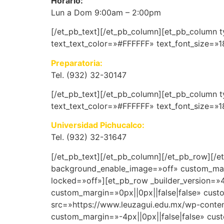
Horario:
Lun a Dom 9:00am – 2:00pm
[/et_pb_text][/et_pb_column][et_pb_column ty
text_text_color=»#FFFFFF» text_font_size=»1
Preparatoria:
Tel.
(932) 32-30147
[/et_pb_text][/et_pb_column][et_pb_column ty
text_text_color=»#FFFFFF» text_font_size=»1
Universidad Pichucalco:
Tel. (932) 32-31647
[/et_pb_text][/et_pb_column][/et_pb_row][/et
background_enable_image=»off» custom_marg
locked=»off»][et_pb_row _builder_version=
custom_margin=»0px||0px||false|false» cust
src=»https://www.leuzagui.edu.mx/wp-conten
custom_margin=»-4px||0px||false|false» cus