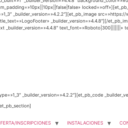
fb_built=»1″ _builder_version=»4.4.8″ background_color=»
m_padding=»10px||10px||false|false» locked=»off»][et_pb_
=»1_3″ _builder_version=»4.2.2″][et_pb_image src=»https:
tle_text=»LogoFooter» _builder_version=»4.4.8″][/et_pb_i
ext _builder_version=»4.4.8″ text_font=»Roboto|300|||||||»
pe=»1_3″ _builder_version=»4.2.2″][et_pb_code _builder_ve
et_pb_section]
FERTA/INSCRIPCIONES
INSTALACIONES
CO