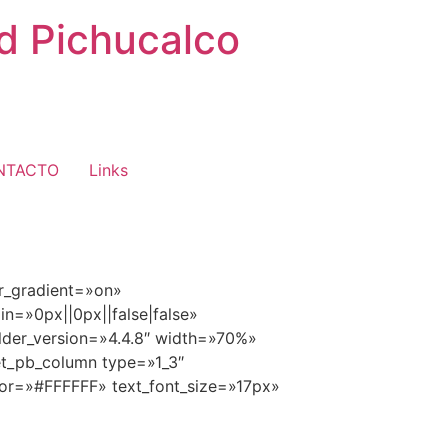
ad Pichucalco
NTACTO
Links
or_gradient=»on»
=»0px||0px||false|false»
ilder_version=»4.4.8″ width=»70%»
et_pb_column type=»1_3″
color=»#FFFFFF» text_font_size=»17px»