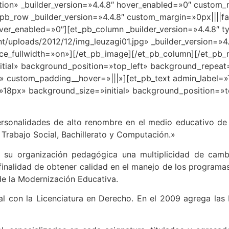
ction» _builder_version=»4.4.8″ hover_enabled=»0″ custom_
pb_row _builder_version=»4.4.8″ custom_margin=»0px||||fal
ver_enabled=»0″][et_pb_column _builder_version=»4.4.8″ 
t/uploads/2012/12/img_leuzagi01.jpg» _builder_version=»4
orce_fullwidth=»on»][/et_pb_image][/et_pb_column][/et_p
nitial» background_position=»top_left» background_repea
» custom_padding__hover=»|||»][et_pb_text admin_label=»T
e=»18px» background_size=»initial» background_position=
rsonalidades de alto renombre en el medio educativo de P
Trabajo Social, Bachillerato y Computación.»
 a su organización pedagógica una multiplicidad de camb
 finalidad de obtener calidad en el manejo de los programas
de la Modernización Educativa.
al con la Licenciatura en Derecho. En el 2009 agrega las 