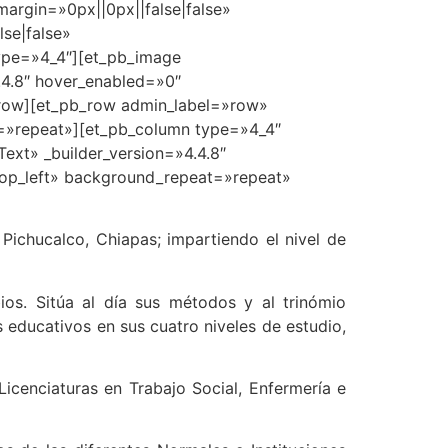
margin=»0px||0px||false|false»
se|false»
type=»4_4″][et_pb_image
.4.8″ hover_enabled=»0″
b_row][et_pb_row admin_label=»row»
t=»repeat»][et_pb_column type=»4_4″
ext» _builder_version=»4.4.8″
»top_left» background_repeat=»repeat»
ichucalco, Chiapas; impartiendo el nivel de
ios. Sitúa al día sus métodos y al trinómio
 educativos en sus cuatro niveles de estudio,
Licenciaturas en Trabajo Social, Enfermería e