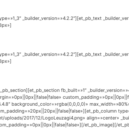
pe=»1_3″ _builder_version=»4.2.2″][et_pb_text _builder_ver
8px»]
pe=»1_3″ _builder_version=»4.2.2″][et_pb_text _builder_ver
8px»]
_pb_section][et_pb_section fb_built=»1″ _builder_version=
in=»0px||0px||false|false» custom_padding=»0px||0px||fa
»4.4.8″ background_color=»rgba(0,0,0,0)» max_width=»80
om_padding=»20px||20px||false|false»][et_pb_column type=
t/uploads/2017/12/LogoLeuzagi4.png» align=»center» _buil
tom_padding=»0px||0px||false|false»][/et_pb_image][/et_p