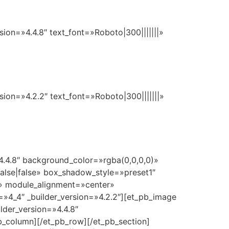
sion=»4.4.8″ text_font=»Roboto|300|||||||»
sion=»4.2.2″ text_font=»Roboto|300|||||||»
»4.4.8″ background_color=»rgba(0,0,0,0)»
lse|false» box_shadow_style=»preset1″
%» module_alignment=»center»
»4_4″ _builder_version=»4.2.2″][et_pb_image
der_version=»4.4.8″
b_column][/et_pb_row][/et_pb_section]