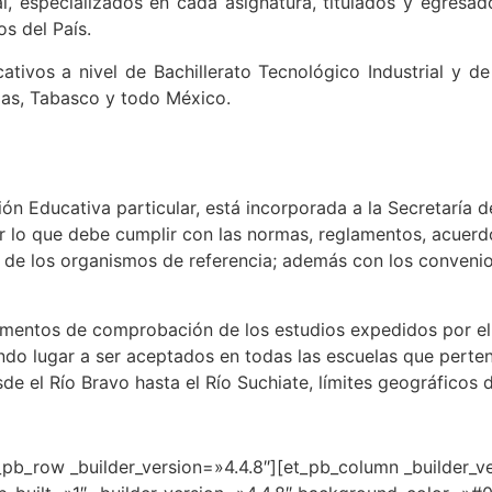
al, especializados en cada asignatura, titulados y egresad
s del País.
tivos a nivel de Bachillerato Tecnológico Industrial y d
apas, Tabasco y todo México.
ión Educativa particular, está incorporada a la Secretaría 
 lo que debe cumplir con las normas, reglamentos, acuerdo
 de los organismos de referencia; además con los convenio
mentos de comprobación de los estudios expedidos por el 
ndo lugar a ser aceptados en todas las escuelas que perte
e el Río Bravo hasta el Río Suchiate, límites geográficos d
_pb_row _builder_version=»4.4.8″][et_pb_column _builder_v