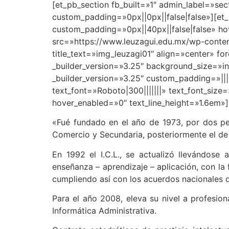
[et_pb_section fb_built=»1″ admin_label=»se
custom_padding=»0px||0px||false|false»][et_
custom_padding=»0px||40px||false|false» ho
src=»https://www.leuzagui.edu.mx/wp-conten
title_text=»img_leuzagi01″ align=»center» f
_builder_version=»3.25″ background_size=»i
_builder_version=»3.25″ custom_padding=»|||
text_font=»Roboto|300|||||||» text_font_siz
hover_enabled=»0″ text_line_height=»1.6em»]
«Fué fundado en el año de 1973, por dos pe
Comercio y Secundaria, posteriormente el de 
En 1992 el I.C.L., se actualizó llevándose
enseñanza – aprendizaje – aplicación, con la
cumpliendo así con los acuerdos nacionales 
Para el año 2008, eleva su nivel a profesion
Informática Administrativa.