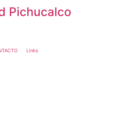
ad Pichucalco
NTACTO
Links