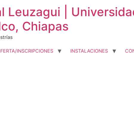
al Leuzagui | Universid
lco, Chiapas
strías
FERTA/INSCRIPCIONES
INSTALACIONES
CO