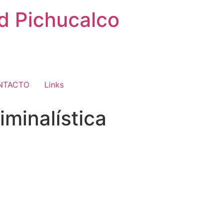
ad Pichucalco
NTACTO
Links
iminalística